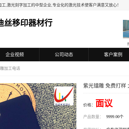
加工,激光刻字加工的中型企业,专业化的激光技术使客户满意又放心！
迪丝移印器材行
企业视频
公司动态
客户案例
镭雕加工电话
紫光镭雕 免费打样
面议
价格：
产品数量：
9999.00个