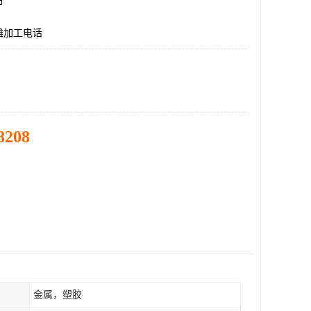
市
雕加工电话
8208
金属，塑胶