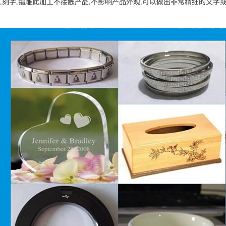
射,刻字,镭雕此加工不接触产品,不影响产品外观,可以做出非常精细的文