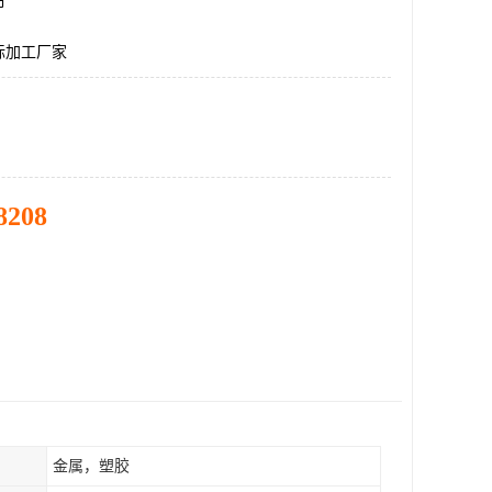
市
标加工厂家
8208
金属，塑胶