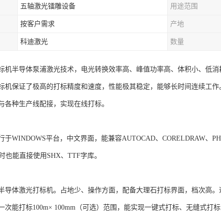
五轴激光镭雕设备
用途范围
按客户需求
产地
科迪激光
数量
标机半导体泵浦激光技术，电光转换效率高、峰值功率高、体积小、低消
标机保证了极高的打标精度和速度，性能极其稳定，能够长时间连续工作
与各种生产线配接，实现在线打标。
于WINDOWS平台，中文界面，能兼容AUTOCAD、CORELDRAW、PH
同时也能直接使用SHX、TTF字库。
半导体激光打标机。占地少、操作方面，配备大理石打标界面，档次高。
次能打标100m× 100mm（可选）范围，能实现一键式打标、无缝式打