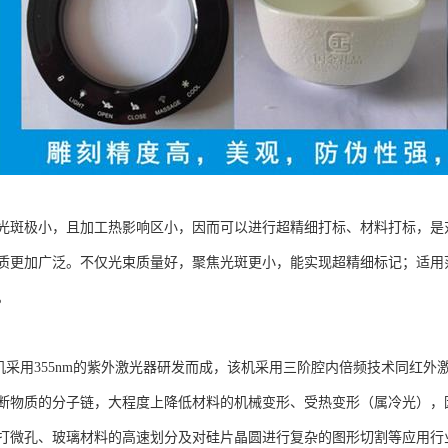
光斑极小，且加工热影响区小，因而可以进行超精细打标、材料打标，是
质更加广泛。不仅光束质量好，聚焦光斑更小，能实现超精细标记；适用
。
用355nm的紫外激光器研发而成，该机采用三阶腔内倍频技术同红外激
断物质的分子链，大程度上降低材料的机械变形、受热变形（属冷光），
打微孔、玻璃材料的高速划分及对硅片晶圆进行复杂的图形切割等应用行