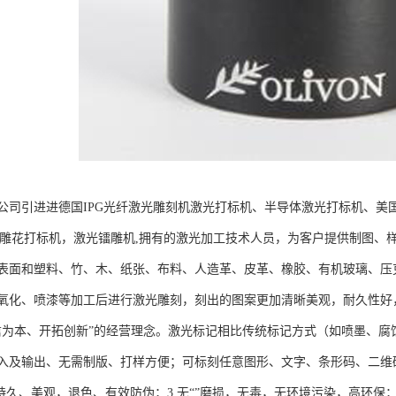
公司引进进德国IPG光纤激光雕刻机激光打标机、半导体激光打标机、美国
光雕花打标机，激光镭雕机,拥有的激光加工技术人员，为客户提供制图、样
表面和塑料、竹、木、纸张、布料、人造革、皮革、橡胶、有机玻璃、压
氧化、喷漆等加工后进行激光雕刻，刻出的图案更加清晰美观，耐久性好
信为本、开拓创新”的经营理念。激光标记相比传统标记方式（如喷墨、腐
入及输出、无需制版、打样方便；可标刻任意图形、文字、条形码、二维码
持久、美观，退色、有效防伪；3.无“”磨损，无毒，无环境污染，高环保；