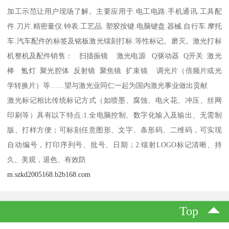
加工示范让用户现场了解。主要应用于.电工电路.手机通讯.工具配
件.刀片.精密量仪.钟表.工艺品. 塑胶按键.电脑键盘.器械.自行车.摩托
车.汽车配件的标签及铭板激光镭刻打标.等性标记。磨灭。激光打标
机整机及配件销售： 扫描振镜 激光电源 Q驱动器 Q开关 激光
棒 氪灯 聚光腔体 反射镜 聚焦镜 扩束镜 调光片（倍频片或光
学转换片）等……望与激光业同仁一起为国内激光事业做出贡献
激光标记相比传统标记方式（如喷墨、腐蚀、电火花、冲压、丝网
印刷等）具有以下特点:1.全电脑控制、数字化输入及输出、无需制
版、打样方便；可标刻任意图形、文字、条形码、二维码，可实现
自动编号，打印序列号、批号、日期；2.镭射LOGO标记清晰、持
久、美观，退色、有效防
m.szkd2005168.b2b168.com
Top