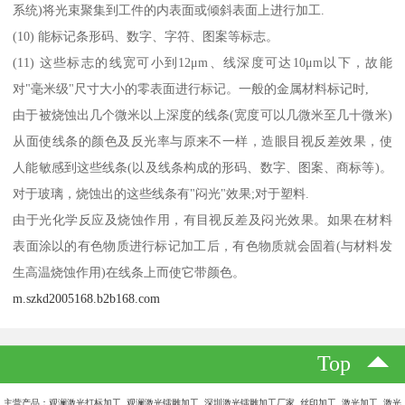
系统)将光束聚集到工件的内表面或倾斜表面上进行加工.
(10) 能标记条形码、数字、字符、图案等标志。
(11) 这些标志的线宽可小到12μm、线深度可达10μm以下，故能
对"毫米级"尺寸大小的零表面进行标记。一般的金属材料标记时,
由于被烧蚀出几个微米以上深度的线条(宽度可以几微米至几十微米)
从面使线条的颜色及反光率与原来不一样，造眼目视反差效果，使
人能敏感到这些线条(以及线条构成的形码、数字、图案、商标等)。
对于玻璃，烧蚀出的这些线条有"闷光"效果;对于塑料.
由于光化学反应及烧蚀作用，有目视反差及闷光效果。如果在材料
表面涂以的有色物质进行标记加工后，有色物质就会固着(与材料发
生高温烧蚀作用)在线条上而使它带颜色。
m.szkd2005168.b2b168.com
Top
主营产品：观澜激光打标加工 观澜激光镭雕加工 深圳激光镭雕加工厂家 丝印加工 激光加工 激光