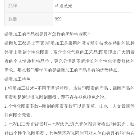
品牌
科迪激光
数量
999
镭雕加工的产品都是具有怎样的优势特点呢？
镭雕加工都是上面呢?镭雕加工是采用的激光雕刻技术在特制的鼠标
外壳上雕刻个性化图案，富含文化气息的工艺品;既显现出广大消费
者的个人情趣和特品位，更充分满足不断增长的个性化消费群体的
需求。那么我们要学习的是镭雕加工的产品具有的优势特点。
镭雕加工特色 ：
1.镭雕加工技术--不同于普通丝印、热转印图案的产品，镭雕产品的
图案则是通过激光雕刻而得，即不存在褪色掉色之说。
2.个性化图案花纹--雕刻的图案花纹可以是花草、山水、人文景观等
任何图文元素。
3.七彩LED发光背景灯--七彩炫光,透光壳体渐进变换出7种彩光，映
衬出个性化光雕图案，七色循环彩光同时可对人体自身具有的“内在