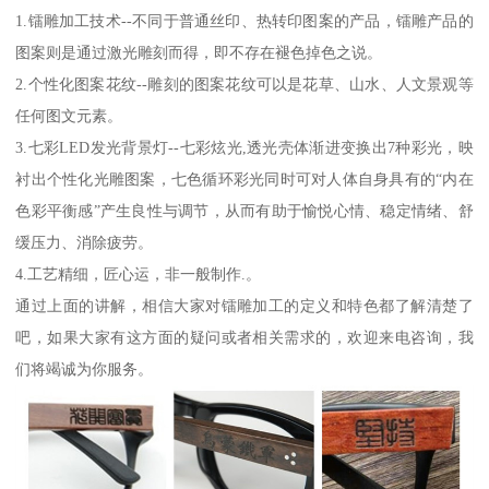
1.镭雕加工技术--不同于普通丝印、热转印图案的产品，镭雕产品的
图案则是通过激光雕刻而得，即不存在褪色掉色之说。
2.个性化图案花纹--雕刻的图案花纹可以是花草、山水、人文景观等
任何图文元素。
3.七彩LED发光背景灯--七彩炫光,透光壳体渐进变换出7种彩光，映
衬出个性化光雕图案，七色循环彩光同时可对人体自身具有的“内在
色彩平衡感”产生良性与调节，从而有助于愉悦心情、稳定情绪、舒
缓压力、消除疲劳。
4.工艺精细，匠心运，非一般制作.。
通过上面的讲解，相信大家对镭雕加工的定义和特色都了解清楚了
吧，如果大家有这方面的疑问或者相关需求的，欢迎来电咨询，我
们将竭诚为你服务。