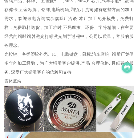
锈钢产品、标牌、 五金配件，;MP3，MP4;IC芯片;汽车零配件;数码
存储卡;五金标牌，铭牌;电脑机箱;剃须刀 贵司如有这些方面的加工
需求，欢迎致电咨询或亲临我厂洽谈!本厂加工免开模费，免费打
样，免费取料送货，加工准时 不易摩擦、环保、字符精细，在主要
经营的镭雕镭射激光打标激光刻字过程中，公司以质量，客服的服
务理念。
光按键、各类塑胶外壳、IC、电脑键盘，鼠标;汽车音响. 镭雕厂凭借
多年的加工经验，为广大镭雕客户提供,产品 合理价格, 且细致的服
务, 深受广大镭雕客户的信赖和支持
窗体底端