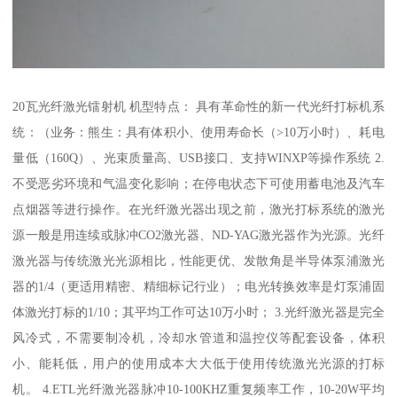
20瓦光纤激光镭射机 机型特点： 具有革命性的新一代光纤打标机系
统：（业务：熊生：具有体积小、使用寿命长（>10万小时）、耗电
量低（160Q）、光束质量高、USB接口、支持WINXP等操作系统 2.
不受恶劣环境和气温变化影响；在停电状态下可使用蓄电池及汽车
点烟器等进行操作。在光纤激光器出现之前，激光打标系统的激光
源一般是用连续或脉冲CO2激光器、ND-YAG激光器作为光源。光纤
激光器与传统激光光源相比，性能更优、发散角是半导体泵浦激光
器的1/4（更适用精密、精细标记行业）；电光转换效率是灯泵浦固
体激光打标的1/10；其平均工作可达10万小时； 3.光纤激光器是完全
风冷式，不需要制冷机，冷却水管道和温控仪等配套设备，体积
小、能耗低，用户的使用成本大大低于使用传统激光光源的打标
机。 4.ETL光纤激光器脉冲10-100KHZ重复频率工作，10-20W平均