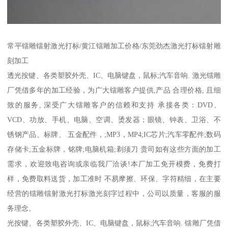
常平镭雕镭射激光打标/黄江镭雕加工价格/东莞劲杰激光打标镭射雕
刻加工
透光按键、各类塑胶外壳、IC、电脑键盘，鼠标;汽车音响. 激光镭雕
厂凭借多年的加工经验，为广大镭雕客户提供,产品 合理价格, 且细
致的服务, 深受广大镭雕客户的信赖和支持 承接各类：DVD、
VCD、功放、手机、电脑、空调、烫发器；眼镜、钟表、卫浴、不
锈钢产品、标牌、 五金配件，;MP3，MP4;IC芯片;汽车零配件;数码
存储卡;五金标牌，铭牌;电脑机箱;剃须刀 贵司如有这些方面的加工
需求，欢迎致电咨询或亲临我厂洽谈!本厂加工免开模费，免费打
样，免费取料送货，加工准时 不易摩擦、环保、字符精细，在主要
经营的镭雕镭射激光打标激光刻字过程中，公司以质量，客服的服
务理念。
光按键、各类塑胶外壳、IC、电脑键盘，鼠标;汽车音响. 镭雕厂凭借