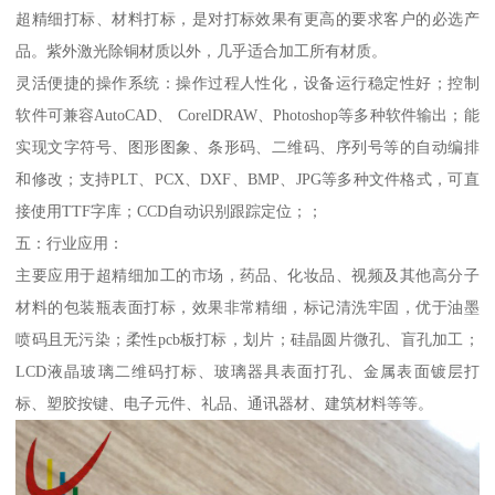
超精细打标、材料打标，是对打标效果有更高的要求客户的必选产
品。紫外激光除铜材质以外，几乎适合加工所有材质。
灵活便捷的操作系统：操作过程人性化，设备运行稳定性好；控制
软件可兼容AutoCAD、 CorelDRAW、Photoshop等多种软件输出；能
实现文字符号、图形图象、条形码、二维码、序列号等的自动编排
和修改；支持PLT、PCX、DXF、BMP、JPG等多种文件格式，可直
接使用TTF字库；CCD自动识别跟踪定位；；
五：行业应用：
主要应用于超精细加工的市场，药品、化妆品、视频及其他高分子
材料的包装瓶表面打标，效果非常精细，标记清洗牢固，优于油墨
喷码且无污染；柔性pcb板打标，划片；硅晶圆片微孔、盲孔加工；
LCD液晶玻璃二维码打标、玻璃器具表面打孔、金属表面镀层打
标、塑胶按键、电子元件、礼品、通讯器材、建筑材料等等。