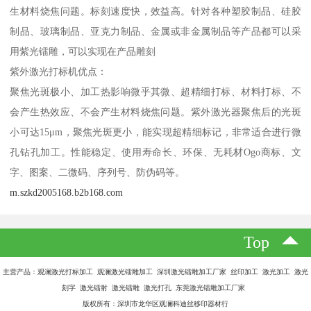
生材料烧焦问题。标刻速度快，效益高。针对各种塑胶制品、硅胶
制品、玻璃制品、亚克力制品、金属或非金属制品等产品都可以采
用紫光镭雕，可以实现在产品雕刻
紫外激光打标机优点：
聚焦光斑极小、加工热影响微乎其微、超精细打标、材料打标、不
会产生热效应、不会产生材料烧焦问题。紫外激光器聚焦后的光斑
小可达15μm，聚焦光斑更小，能实现超精细标记，非常适合进行微
孔钻孔加工。性能稳定、使用寿命长、环保、无耗材Ogo商标、文
字、图案、二微码、序列号、防伪码等。
m.szkd2005168.b2b168.com
Top
主营产品：观澜激光打标加工 观澜激光镭雕加工 深圳激光镭雕加工厂家 丝印加工 激光加工 激光
刻字 激光镭射 激光镭雕 激光打孔 东莞激光镭雕加工厂家
版权所有：深圳市龙华区观澜科迪丝移印器材行