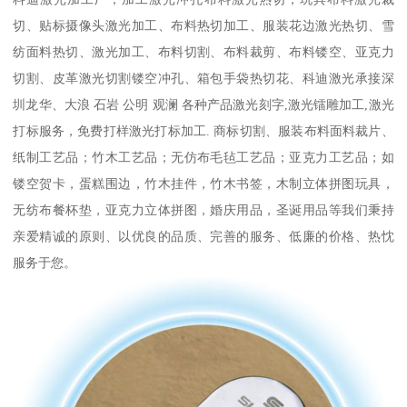
切、贴标摄像头激光加工、布料热切加工、服装花边激光热切、雪
纺面料热切、激光加工、布料切割、布料裁剪、布料镂空、亚克力
切割、皮革激光切割镂空冲孔、箱包手袋热切花、科迪激光承接深
圳龙华、大浪 石岩 公明 观澜 各种产品激光刻字,激光镭雕加工,激光
打标服务，免费打样激光打标加工. 商标切割、服装布料面料裁片、
纸制工艺品；竹木工艺品；无仿布毛毡工艺品；亚克力工艺品；如
镂空贺卡，蛋糕围边，竹木挂件，竹木书签，木制立体拼图玩具，
无纺布餐杯垫，亚克力立体拼图，婚庆用品，圣诞用品等我们秉持
亲爱精诚的原则、以优良的品质、完善的服务、低廉的价格、热忱
服务于您。