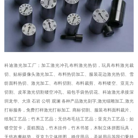
科迪激光加工厂；加工激光冲孔布料激光热切，玩具布料激光裁
切、贴标摄像头激光加工、布料热切加工、服装花边激光热切、雪
纺面料热切、激光加工、布料切割、布料裁剪、布料镂空、亚克力
切割、皮革激光切割镂空冲孔、箱包手袋热切花、科迪激光承接深
圳龙华、大浪 石岩 公明 观澜 各种产品激光刻字,激光镭雕加工,激光
打标服务，免费打样激光打标加工. 商标切割、服装布料面料裁片、
纸制工艺品；竹木工艺品；无仿布毛毡工艺品；亚克力工艺品；如
镂空贺卡，蛋糕围边，竹木挂件，竹木书签，木制立体拼图玩具，
无纺布餐杯垫，亚克力立体拼图，婚庆用品，圣诞用品等我们秉持