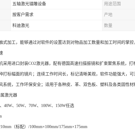
五轴激光镭雕设备
用途范围
按客户需求
产地
科迪激光
数量
触式加工，能够通过对软件的设置达到对物品加工数量和加工时间的掌控
速
机采用进口封装CO2激光器，配有德国高速扫描振镜和扩束聚焦系统，打标精
种打标幅面的镜片；连续工作时间长，标记清晰美观，软件功能强大，可
风系统，工作环保安全；适用于各种皮、革、双色板、塑料及各类固性材
金属激光器
、40W、50W、70W、100W、150W任选
m
10mm（标配）/100mm×100mm/175mm×175mm