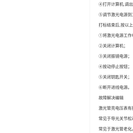
④打开计算机,调
⑤调节激光电源到工
打标结束后,按以
①将激光电源工作
②关闭计算机；
③关闭振镜电源；
④按动停止按钮；
⑤关闭钥匙开关；
⑥断开进线电源。
故障解决编辑
激光管亮电压表有
常见于导光关节松
常见于激光管老化