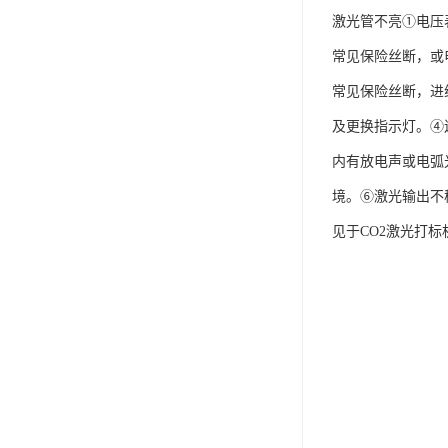
激光管不亮①电压
常见保险丝断，或
常见保险丝断，进
及更换指示灯。④
内有放电声或电弧
境。⑥激光输出不
见于CO2激光打