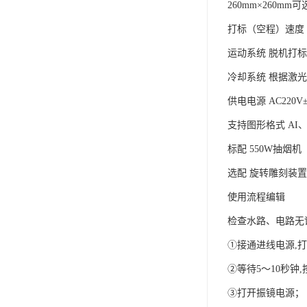
260mm×260m
打标（空程）速度 ≤7
运动系统 脱机打
冷却系统 根据激
供电电源 AC220V±5
支持图形格式 AI、
标配 550W抽烟机
选配 旋转雕刻装置
使用流程编辑
检查水路、电路无
①接通进线电源,
②等待5～10秒钟
③打开振镜电源；