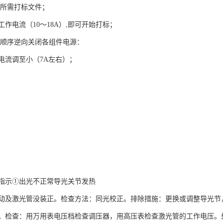
出所需打标文件；
作电流（10～18A）,即可开始打标；
上顺序逆向关闭各组件电源：
电流调至小（7A左右）；
指示①出光不正常导光关节发热
动及激光管没装正。检查方法：同光校正。排除措施：更换或调整导光节
。检查：用万用表电压档检查调压器，用高压表检查激光管的工作电压。