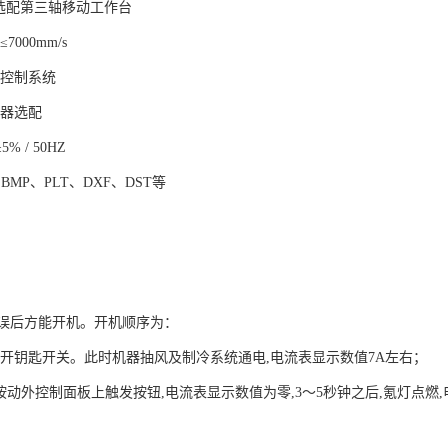
m可选配第三轴移动工作台
000mm/s
标控制系统
光器选配
% / 50HZ
BMP、PLT、DXF、DST等
误后方能开机。开机顺序为：
打开钥匙开关。此时机器抽风及制冷系统通电,电流表显示数值7A左右；
,按动外控制面板上触发按钮,电流表显示数值为零,3～5秒钟之后,氪灯点