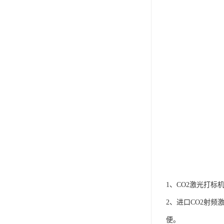
1、CO2激光打标
2、进口CO2射
便。