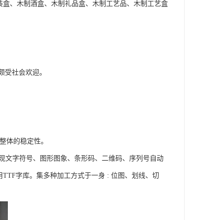
装盒、木制酒盒、木制礼品盒、木制工艺品、木制工艺盒
颇受社会欢迎。
备整体的稳定性。
输出，能实现文字符号、图形图象、条形码、二维码、序列号自动
用TTF字库。集多种加工方式于一身 : 位图、划线、切