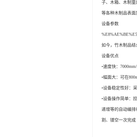
子、木箱、木制童
等各种木制品表面
设备参数
%E8%AE%BE%E5
如今，竹木制品结
设备优点
•速度快：7000
•幅面大：可在80
•设备稳定性好：
•设备操作简单：控
递增等的自动编排和
割、镂空一次完成