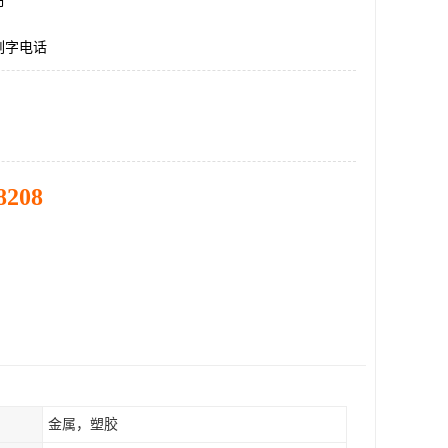
市
刻字电话
8208
金属，塑胶