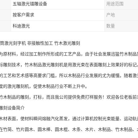
五轴激光镭雕设备
用途范围
按客户需求
产地
科迪激光
数量
木筒激光刻字机 非接触性加工 竹木激光雕刻
为原材料，经过加工制作所形成的工艺产品，由于社会发展迅猛竹木制品
标雕刻技术，竹木制品激光雕刻机是用激光束在表面雕刻上效果好的标记
的工艺和艺术感等高要求门槛，所以木制品行业发展的尤为缓慢。随着激
度的激光雕刻机，促使木制品行业不断上升中。
竹木制品的雕刻，打标，而且我公司提供免费打样服务！欢迎各位老板前
雕刻设备简介
木材表面，使材料瞬间熔融汽化蒸发，通过计算机控制光束能量、运动轨
在竹简、竹片圆木、圆木棒、圆木棍、木条、木片、木制品、竹木制品、