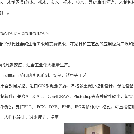
床、木制家具(软木、松木、实木、桐木、杉木、等)木制红酒盒、木制包
加工。
%A4%87%E5%8F%82%E6
合了现代社会的生活需求和美感追求，在家具和工艺品的应用极为广泛和
mm/s的雕刻速度，适合工业化大批量生产。
0mmx800mm范围内实现雕刻、切割、镂空等工艺。
采用全封闭光路、进口CO2射频激光器、严格多重保护控制设计，保证设
制软件可兼容AutoCAD、 CorelDRAW、Photoshop等多种软件
修改，支持PLT、 PCX、DXF、BMP、JPG等多种文件格式，可直接使
 ，人性化设计，减少疲劳，提率