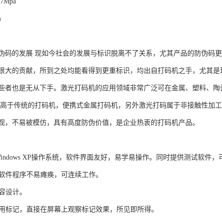
7Mpa
m
伪码的发展 现如今社会的发展与标识脱离不了关系，尤其产品的防伪码
很大的贡献，所到之处均能看得到更重标识，均出自打码机之手，尤其是
些者也是无从下手。激光打码机的应用领域非常广泛可在金属、塑料、陶
远高于传统的打码机，便携式金属打码机，另外激光打码属于非接触性加
观，不易被模仿，具有高度防伪价值，是企业热衷的打码机产品。
indows XP操作系统，软件界面友好，易学易操作。同时提供测试软件
定、软件程序不易瘫痪，可连续工作。
兼容设计。
，不用标记，直接在屏幕上观察标记效果，所见即所得。