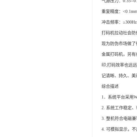
气源压力：0.35--0.
重复精度：<0.1m
冲击频率：≥300Hz
打码机拉动社会防
现为防伪市场做了
金属打码机，另有
印;打码效率也远
记清晰、持久、美
综合描述
1．系统平台采用W
2. 系统工作稳
3. 整机符合电磁
4. 可模拟显示