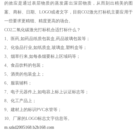
的效应是通过表层物质的蒸发露出深层物质，从而刻出精美的图
案、商标、日期、LOGO或者文字，目前CO2激光打标机主要应用于
一些要求更精细、精度更高的场合。
CO2二氧化碳激光打标机合适打标什么？
1、医药,如药品纸质包装盒,药品玻璃包装等；
2、化妆品行业,如纸质盒,玻璃盒,塑料盒等；
3、烟草行来,如每条烟要标上区域码等；
4、食品饮料的包装；
5、酒类的包装盒上；
6、服装辅料；
7、电子元器件上,如电容上标上认证标志等；
8、化工产品上；
9、建材上的标识PVC水管等；
10、厂家的LOGO标志文字信息等。
m.szkd2005168.b2b168.com