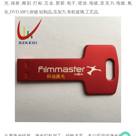
光,镭射,雕刻,打标,五金,塑胶,电子,喷涂,电镀,亚克力,电镀,氧
化,DVD,MP3,按键,铝制品,压加力,有机玻璃,工艺品,
从事激光镭射、激光打标加工。经验丰富。本公司提供激光雕刻、