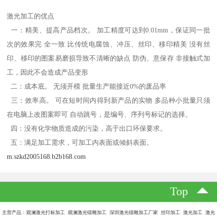
激光加工的优点
一：精美、提高产品档次。 加工精度可达到0.01mm，保证同一批
次的效果完 全一致 比传统电腐蚀、冲压、丝印、移印精美 没有丝
印、移印的图案易磨损导致不清晰的缺点 防伪、意保存 非接触式加
工，因此不会造成产品变形
二：成本底。 无须开模 批量生产能接近0%的废品率
三：效率高。 可在短时间内得到新产品的实物 多品种小批量只须
在电脑上改图案即可 自动跳号，是编号、序列号标记的选择。
四：没有化学物质造成的污染，高于出口环保要求。
五：满足加工需求，可加工内表面或倾斜表面。
m.szkd2005168.b2b168.com
Top
主营产品：观澜激光打标加工 观澜激光镭雕加工 深圳激光镭雕加工厂家 丝印加工 激光加工 激光