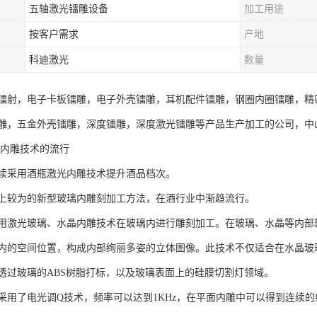
五轴激光镭雕设备
加工用途
按客户需求
产地
科迪激光
数量
镭射，电子卡板镭雕，电子外壳镭雕，耳机配件镭雕，钢圈内圈镭雕，精
雕，五金外壳镭雕，深度镭雕，深度激光镭雕等产品生产加工的公司，中
光内雕技术的流行
续采用酒瓶激光内雕技术提升酒品档次。
上较为的新型玻璃内雕刻加工方法，在酒行业中渐趋流行。
用激光玻璃、水晶内雕技术在玻璃内进行雕刻加工。在玻璃、水晶等内部
内的空间位置，构成内部绚丽多姿的立体图像。此技术不仅适合在水晶玻
透过玻璃的ABS树脂打标，以及玻璃表面上的硅膜切割灯领域。
采用了电光调Q技术，频率可以达到1KHz，在平面内雕中可以得到连续的