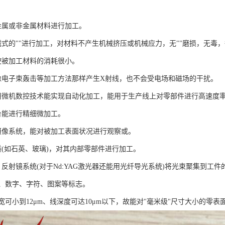
数金属或非金属材料进行加工。
机械式的""进行加工，对材料不产生机械挤压或机械应力，无""磨损，无毒
，使被加工材料的消耗很小。
不会像电子束轰击等加工方法那样产生X射线，也不会受电场和磁场的干扰。
，使用微机数控技术能实现自动化加工，能用于生产线上对零部件进行高速
作台能进行精细微加工。
或摄像系统，能对被加工表面状况进行观察或。
物质(如石英、玻璃)，对其内部零部件进行加工。
镜、反射镜系统(对于Nd:YAG激光器还能用光纤导光系统)将光束聚集到
形码、数字、字符、图案等标志。
的线宽可小到12μm、线深度可达10μm以下，故能对"毫米级"尺寸大小的零