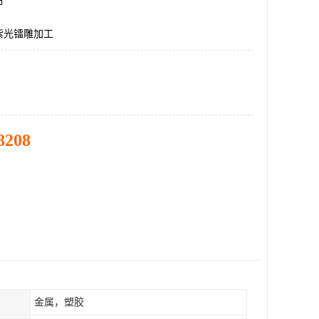
市
紫光镭雕加工
8208
金属，塑胶