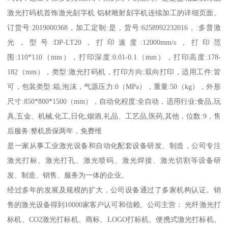
激光打码机首饰激光刻字机 铝材雕射刻字机连续加工的详细页面。
订货号:2019000368，加工定制:是，货号:6258992232016，:多普激
光，型号:DP-LT20，打印速度:12000mm/s，打印范
围:110*110（mm），打印深度:0.01-0.1（mm），打印高度:178-
182（mm），类型:激光打码机，打印方向:双向打印，适用工件:皆
可，包装类型:箱,泡沫，气源压力:0（MPa），重量:50（kg），外形
尺寸:850*800*1500（mm），自动化程度:全自动，适用行业:食品,玩
具,五金、机械,化工,日化,烟酒,礼品、工艺品,医药,其他，位数:9，售
后服务:整机质保两年，免费维
是一家从事工业激光设备和自动化配套设备研发、制造，公司专注
激光打标、激光打孔、激光喷码、激光焊接、激光切割等设备研
发、制造、销售、服务为一体的企业。
经过多年的发展及规模的扩大，公司设备通过了多家机构认证。销
售的激光设备得到10000家客户认可和信赖。公司主营： 光纤激光打
标机、CO2激光打标机、商标、LOGO打标机、便携式激光打标机、