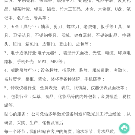
烟具、不锈钢杯、保温杯、瑞指甲刀、钥匙扣、礼品手表、皮具礼
品、锡茶叶罐、锡盖、锡盘、竹木工艺品、木盒、木像框、U盘、笔
记本、名片盒、餐具等；
2、五金工具行业：轴承、剪刀、螺丝刀、老虎钳、扳手等工具、量
具、卫浴洁具、不锈钢餐具、器械、健身器材、不锈钢制品、拉锁
头、钮扣、箱包扣、皮带扣、登山扣、皮包等；
3、电子通讯行业:电子元器件、墙壁开关面板、光缆、电缆、印刷电
路板、手机外壳、MP3、MP3等；
4、标牌吊牌行业：设备标牌、指示牌、胸牌、服装吊牌、考勤卡、
名片贺卡、相框、笔盒、奖杯等各种奖牌、手机链等；
5、钟表仪器行业：金属表壳、表底、眼镜架、仪器仪表及面板等；
6、包装行业：烟草、食品、化妆品等的内外包装，金属瓶盖，易拉
罐等。
贴心的服务： 公司凭借多年激光设备制造和激光加工行业经验 ，从
研发、采购、生产、销售及售后
每一个环节，我们都站在客户的角度，追求细节，苛求品质。