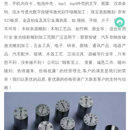
壳，手机内存卡，电池外壳， mp3、mp4外壳的文字、图案、仪表条
码、流水号透光数字按键等激光刻字镭雕加工； 珠宝表面雕刻: 所有
925银质、金及铂金及其它金属表面，如 颈链、手链、介子、吊坠、
耳环等； 木材表面雕刻：木制工艺品、如竹桐、酒盒等； 适合应用
行业 激光镭射雕刻加工范围广泛适用于：塑胶按键、汽车音晌按键
激光雕刻加工，五金工具、电子、钟表、眼镜、通讯产品、电器产
品、汽车配件、玻璃、木器工艺、卫浴洁具、器械等行业等，只有
想不到，没有做不到！ 公司以 “顾客至上、 质量、诚恳工作、随叫
随到、热情服务、价格低廉” 的经营理念,客户的满意是我们的荣
幸！我们以更优的品质, 更优惠的价格答谢广大新老客户的支持与信
赖！