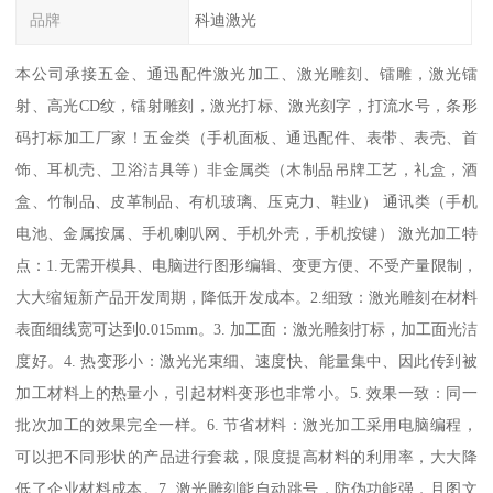
品牌
科迪激光
本公司承接五金、通迅配件激光加工、激光雕刻、镭雕，激光镭
射、高光CD纹，镭射雕刻，激光打标、激光刻字，打流水号，条形
码打标加工厂家！五金类（手机面板、通迅配件、表带、表壳、首
饰、耳机壳、卫浴洁具等）非金属类（木制品吊牌工艺，礼盒，酒
盒、竹制品、皮革制品、有机玻璃、压克力、鞋业） 通讯类（手机
电池、金属按属、手机喇叭网、手机外壳，手机按键） 激光加工特
点：1.无需开模具、电脑进行图形编辑、变更方便、不受产量限制，
大大缩短新产品开发周期，降低开发成本。2.细致：激光雕刻在材料
表面细线宽可达到0.015mm。3. 加工面：激光雕刻打标，加工面光洁
度好。4. 热变形小：激光光束细、速度快、能量集中、因此传到被
加工材料上的热量小，引起材料变形也非常小。5. 效果一致：同一
批次加工的效果完全一样。6. 节省材料：激光加工采用电脑编程，
可以把不同形状的产品进行套裁，限度提高材料的利用率，大大降
低了企业材料成本。7. 激光雕刻能自动跳号，防伪功能强，且图文