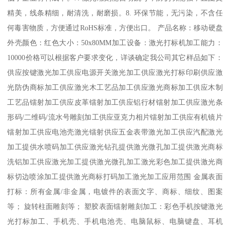
精美，线条精细，耐清洗，耐磨损。8. 环保节能，无污染，不含任
何毒害物质，方便通过RoHS标准，方便出口。 产品名称：移动硬盘
外壳颜色：红色大小：50x80MM加工设备：激光打标机加工能力：
10000价格可以根据客户要求变化，详谈确定我公司其它样品如下：
供应按键激光加工供应电源开关激光加工供应激光打标印刷供应激
光防伪商标加工供应激光木工艺品加工供应激光商标加工供应木制
工艺品镭射加工供应皮革镭射加工供应铝行材镭射加工供应激光条
形码/二维码/流水号雕刻加工供应亚克力相片镭射加工供应有机镜片
镭射加工供应电池壳激光镭射供应五金表带激光加工供应汽配激光
加工提供水喷码加工供应激光钻孔提供激光微孔加工提供激光商标
洗铝加工供应激光加工提供激光微孔加工激光彩色加工提供激光商
标切边喷涂加工提供激光商标打码加工激光加工应用范围 金属表面
打标：所有金属/非金属，电镀件的表面文字、商标、细纹、图案
等； 旋转柱面雕刻等； 塑胶表面镭射雕刻加工：彩色手机按键激光
光打标加工、手机壳、手机电池壳、电脑鼠标、电脑键盘、耳机