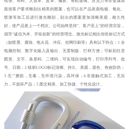
纸张、布料、人造革、皮革、橡胶、有机玻璃、压克力等非金属表
面按客户要求雕刻出精美的图案，也可以在产品表面电镀、氧化、
喷漆等加工后进行激光雕刻，刻出的图案更加清晰美观，耐久性
好，使产品更上一个档次。公司始终坚持“、客户至上”的经营宗旨，
倡导“诚信为本、开拓创新”的经营理念。激光标记相比传统标记方式
（如喷墨、腐蚀、电火花、冲压、丝网印刷等）具有以下特点：1.全
电脑控制、数字化输入及输出、无需制版、打样方便；可标刻任意
图形、文字、条形码、二维码，可实现自动编号，打印序列号、批
号、日期；2.镭射LOGO标记清晰、持久、美观，退色、有效防伪；
3.无“”磨损，无毒，无环境污染，高环保；4.非接触式加工，无应
力，不损坏产品；5.图文精美、加工快捷、个性化设计。