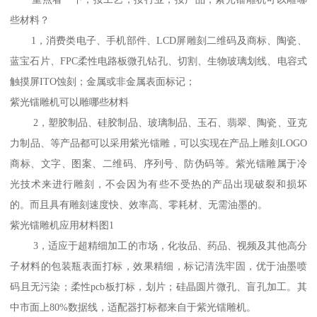
些材料？
1，消费类电子、手机部件、LCD屏雕刻二维码及商标、陶瓷、
蓝宝石片、FPC柔性电路板微孔钻孔、切割、生物玻璃划线、电容式
触摸屏ITO蚀刻；金属或非金属表面标记；
紫光镭雕机可以雕哪些材料
2，塑胶制品、硅胶制品、玻璃制品、玉石、翡翠、陶瓷、亚克
力制品、等产品都可以采用紫光镭雕，可以实现在产品上雕刻LOGO
商标、文字、图案、二维码、序列号、防伪码等。紫光镭雕属于冷
光技术来进行雕刻，不会因为有些不受热的产品出现破裂和损坏
的。而且具有雕刻速度快、效率高、零耗材、无需油墨的。
紫光镭雕机应用材料图1
3，适应于超精细加工的市场，化妆品、药品、视频及其他高分
子材料的包装瓶表面打标，效果精细，标记清洗牢固，优于油墨喷
码且无污染；柔性pcb板打标，划片；硅晶圆片微孔、盲孔加工。其
中市面上80%数据线，适配器打标都来自于紫光镭雕机。