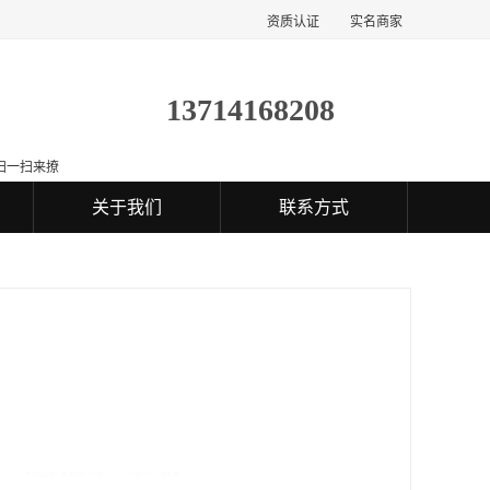
资质认证
实名商家
13714168208
扫一扫来撩
关于我们
联系方式
激光打标加工 CO2打标加工 礼品定制