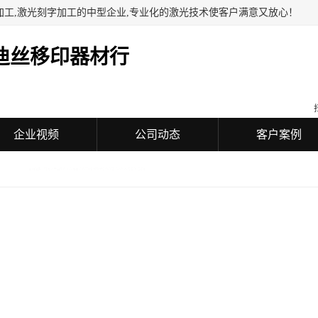
加工,激光刻字加工的中型企业,专业化的激光技术使客户满意又放心！
迪丝移印器材行
企业视频
公司动态
客户案例
加工 CO2打标加工 礼品定制
东莞石龙镇二氧化碳
面议
价格：
产品数量：
9999.00个