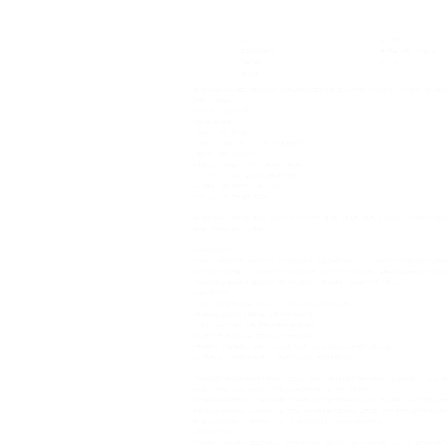
业：手机按键、手机外壳、充电器外壳、玩具等；
品：木器、水晶、有机玻璃、皮具 雕刻及切割；
饰：皮鞋、手袋等雕花、镂空、切割；
：灯饰、布料 雕花、镂空等。
加工。承接金属、非金属，(不锈钢、铝、铜)打深打黑，耳机壳，U盘外壳，塑
低廉。寻求厂家长期合作。