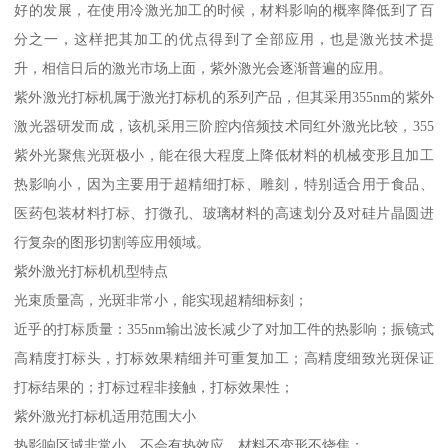
好的发展，在使用冷激光加工的时候，材料影响的概率降低到了百
分之一，这样把其加工的优点得到了全部应用，也是激光技术提
升，相信日后的激光市场上面，紫外激光会逐渐普遍的应用。
紫外激光打标机属于激光打标机的系列产品，但其采用355nm的紫外
激光器研发而成，该机采用三阶腔内倍频技术同红外激光比较，355
紫外光聚焦光斑极小，能在很大程度上降低材料的机械变形且加工
热影响小，因为主要用于超精细打标、雕刻，特别适合用于食品、
医药包装材料打标、打微孔、玻璃材料的高速划分及对硅片晶圆进
行复杂的图形切割等应用领域。
紫外激光打标机机型特点
光束质量高，光斑非常小，能实现超精细标刻；
近乎的打标质量：355nm输出波长减少了对加工件的热影响；振镜式
高精度打标头，打标效果精细并可重复加工；高精度细致光斑保证
打标结果的；打标过程非接触，打标效果性；
紫外激光打标机适用范围大小
热影响区域非常小，不会有热效应，材料不变形不烧焦；