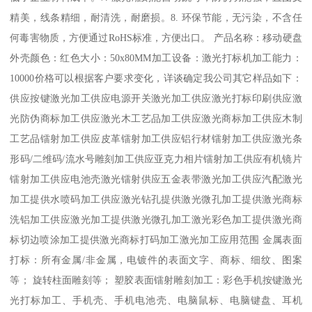
精美，线条精细，耐清洗，耐磨损。8. 环保节能，无污染，不含任
何毒害物质，方便通过RoHS标准，方便出口。 产品名称：移动硬盘
外壳颜色：红色大小：50x80MM加工设备：激光打标机加工能力：
10000价格可以根据客户要求变化，详谈确定我公司其它样品如下：
供应按键激光加工供应电源开关激光加工供应激光打标印刷供应激
光防伪商标加工供应激光木工艺品加工供应激光商标加工供应木制
工艺品镭射加工供应皮革镭射加工供应铝行材镭射加工供应激光条
形码/二维码/流水号雕刻加工供应亚克力相片镭射加工供应有机镜片
镭射加工供应电池壳激光镭射供应五金表带激光加工供应汽配激光
加工提供水喷码加工供应激光钻孔提供激光微孔加工提供激光商标
洗铝加工供应激光加工提供激光微孔加工激光彩色加工提供激光商
标切边喷涂加工提供激光商标打码加工激光加工应用范围 金属表面
打标：所有金属/非金属，电镀件的表面文字、商标、细纹、图案
等； 旋转柱面雕刻等； 塑胶表面镭射雕刻加工：彩色手机按键激光
光打标加工、手机壳、手机电池壳、电脑鼠标、电脑键盘、耳机