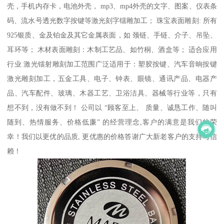
壳，手机内存卡，电池外壳， mp3、mp4外壳的文字、图案、仪表条
码、流水号透光数字按键等激光刻字镭雕加工； 珠宝表面雕刻: 所有
925银质、金及铂金及其它金属表面，如 颈链、手链、介子、吊坠、
耳环等； 木材表面雕刻：木制工艺品、如竹桐、酒盒等； 适合应用
行业 激光镭射雕刻加工范围广泛适用于：塑胶按键、汽车音晌按键
激光雕刻加工，五金工具、电子、钟表、眼镜、通讯产品、电器产
品、汽车配件、玻璃、木器工艺、卫浴洁具、器械等行业等，只有
想不到，没有做不到！ 公司以 “顾客至上、 质量、诚恳工作、随叫
随到、热情服务、价格低廉” 的经营理念,客户的满意是我们的荣
幸！我们以更优的品质, 更优惠的价格答谢广大新老客户的支持与信
赖！