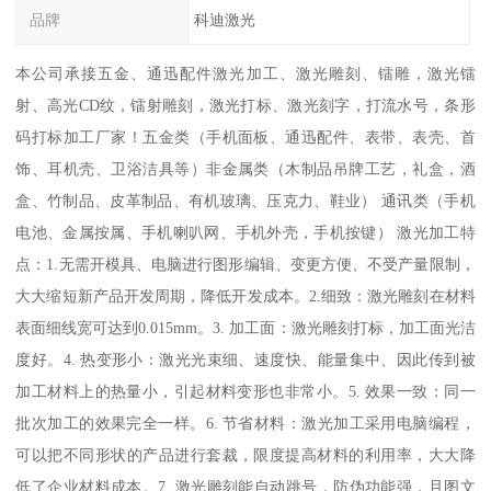
品牌
科迪激光
本公司承接五金、通迅配件激光加工、激光雕刻、镭雕，激光镭
射、高光CD纹，镭射雕刻，激光打标、激光刻字，打流水号，条形
码打标加工厂家！五金类（手机面板、通迅配件、表带、表壳、首
饰、耳机壳、卫浴洁具等）非金属类（木制品吊牌工艺，礼盒，酒
盒、竹制品、皮革制品、有机玻璃、压克力、鞋业） 通讯类（手机
电池、金属按属、手机喇叭网、手机外壳，手机按键） 激光加工特
点：1.无需开模具、电脑进行图形编辑、变更方便、不受产量限制，
大大缩短新产品开发周期，降低开发成本。2.细致：激光雕刻在材料
表面细线宽可达到0.015mm。3. 加工面：激光雕刻打标，加工面光洁
度好。4. 热变形小：激光光束细、速度快、能量集中、因此传到被
加工材料上的热量小，引起材料变形也非常小。5. 效果一致：同一
批次加工的效果完全一样。6. 节省材料：激光加工采用电脑编程，
可以把不同形状的产品进行套裁，限度提高材料的利用率，大大降
低了企业材料成本。7. 激光雕刻能自动跳号，防伪功能强，且图文