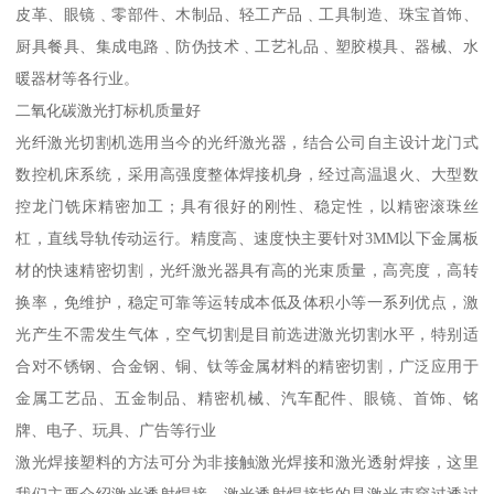
皮革、眼镜﹑零部件、木制品、轻工产品﹑工具制造、珠宝首饰、
厨具餐具、集成电路﹑防伪技术﹑工艺礼品﹑塑胶模具、器械、水
暖器材等各行业。
二氧化碳激光打标机质量好
光纤激光切割机选用当今的光纤激光器，结合公司自主设计龙门式
数控机床系统，采用高强度整体焊接机身，经过高温退火、大型数
控龙门铣床精密加工；具有很好的刚性、稳定性，以精密滚珠丝
杠，直线导轨传动运行。精度高、速度快主要针对3MM以下金属板
材的快速精密切割，光纤激光器具有高的光束质量，高亮度，高转
换率，免维护，稳定可靠等运转成本低及体积小等一系列优点，激
光产生不需发生气体，空气切割是目前选进激光切割水平，特别适
合对不锈钢、合金钢、铜、钛等金属材料的精密切割，广泛应用于
金属工艺品、五金制品、精密机械、汽车配件、眼镜、首饰、铭
牌、电子、玩具、广告等行业
激光焊接塑料的方法可分为非接触激光焊接和激光透射焊接，这里