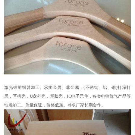
激光镭雕镭射加工。承接金属、非金属，(不锈钢、铝、铜)打深打
黑，耳机壳，U盘外壳，塑胶壳，IC电子元件，各类电镀氧气产品等
镭雕加工。质量保证，价格低廉。寻求厂家长期合作。