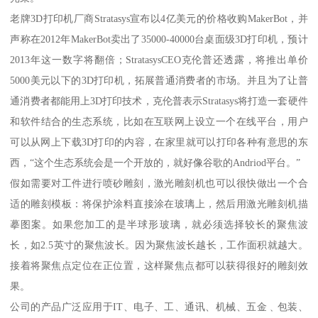
老牌3D打印机厂商Stratasys宣布以4亿美元的价格收购MakerBot，并
声称在2012年MakerBot卖出了35000-40000台桌面级3D打印机，预计
2013年这一数字将翻倍；StratasysCEO克伦普还透露，将推出单价
5000美元以下的3D打印机，拓展普通消费者的市场。并且为了让普
通消费者都能用上3D打印技术，克伦普表示Stratasys将打造一套硬件
和软件结合的生态系统，比如在互联网上设立一个在线平台，用户
可以从网上下载3D打印的内容，在家里就可以打印各种有意思的东
西，“这个生态系统会是一个开放的，就好像谷歌的Andriod平台。”
假如需要对工件进行喷砂雕刻，激光雕刻机也可以很快做出一个合
适的雕刻模板：将保护涂料直接涂在玻璃上，然后用激光雕刻机描
摹图案。如果您加工的是半球形玻璃，就必须选择较长的聚焦波
长，如2.5英寸的聚焦波长。因为聚焦波长越长，工作面积就越大。
接着将聚焦点定位在正位置，这样聚焦点都可以获得很好的雕刻效
果。
公司的产品广泛应用于IT、电子、工、通讯、机械、五金﹑包装、