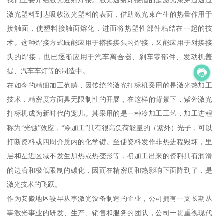
我们主要介绍激光透射焊接。激光透射焊接指的是激光束穿过透过
激光塑料到达吸收激光塑料的表面，借助激光束产生的热量作用于
接触面，使塑料接触面熔化，进而将热塑性部件粘结在一起的技
术。这种焊接方式既能应用于搭接接头的焊接，又能应用于对接接
头的焊接，也已逐渐应用于汽车离合器、刹车零部件、发动机盖
提、汽车车灯等的制造中。
在如今的精细加工范畴，因传统的激光打标机采用的是激光热加工
技术，精密度方面具无限制性的开展，在这样的背景下，紫外激光
打标机成为新时代的宠儿。其采用的是一种冷加工工艺，加工进程
称为“光蚀”效应，“冷加工”具有很高负荷能量的（紫外）光子，可以
打断资料或四周介质内的化学键。至使资料发作非热进程毁坏，里
层和左近区域不发生加热或热变形等，初加工出来的资料具有润滑
的边沿和极低限制的碳化，因而在精密度和热影响下面降到了，是
激光技术的飞跃。
作为安徽地区较早从事激光设备制造的企业，公司拥有一支长期从
事激光事业的研发、生产、销售和服务的团队，公司一贯重视现代