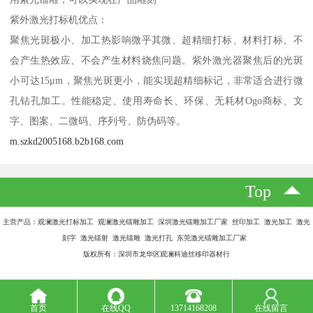
紫外激光打标机优点：
聚焦光斑极小、加工热影响微乎其微、超精细打标、材料打标、不
会产生热效应、不会产生材料烧焦问题。紫外激光器聚焦后的光斑
小可达15μm，聚焦光斑更小，能实现超精细标记，非常适合进行微
孔钻孔加工。性能稳定、使用寿命长、环保、无耗材Ogo商标、文
字、图案、二微码、序列号、防伪码等。
m.szkd2005168.b2b168.com
Top
主营产品：观澜激光打标加工 观澜激光镭雕加工 深圳激光镭雕加工厂家 丝印加工 激光加工 激光
刻字 激光镭射 激光镭雕 激光打孔 东莞激光镭雕加工厂家
版权所有：深圳市龙华区观澜科迪丝移印器材行
首页
在线QQ
13714168208
在线留言