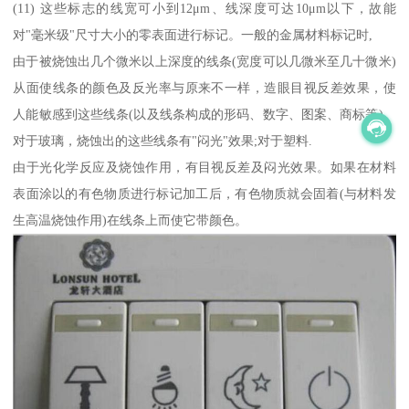
(11) 这些标志的线宽可小到12μm、线深度可达10μm以下，故能
对"毫米级"尺寸大小的零表面进行标记。一般的金属材料标记时,
由于被烧蚀出几个微米以上深度的线条(宽度可以几微米至几十微米)
从面使线条的颜色及反光率与原来不一样，造眼目视反差效果，使
人能敏感到这些线条(以及线条构成的形码、数字、图案、商标等)。
对于玻璃，烧蚀出的这些线条有"闷光"效果;对于塑料.
由于光化学反应及烧蚀作用，有目视反差及闷光效果。如果在材料
表面涂以的有色物质进行标记加工后，有色物质就会固着(与材料发
生高温烧蚀作用)在线条上而使它带颜色。