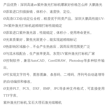
产品优势：深圳高速uv紫外激光打标机哪家好价格怎么样 大鹏激光
Ø原装进口扫描振镜，体积小、速度快、定位。
Ø高清CCD自动定位全程，精度优于同类产品。深圳大鹏高性能UV-
3W紫外激光打标机超精细打标性能稳定
Ø原装进口紫外激光器，性能稳定，体积小，使用寿命更长。
Ø光束质量好，聚焦光斑更小，能实现超精细标记
Ø热影响区域极小，不会产生热效应，因而应用范围更广泛
Ø与流水线配合，生产效率更高。东莞UV紫外激光打标机厂家
Ø控制软件，兼容AutoCAD、CorelDRAW、Photoshop等多种软件输
出。
Ø可实现文字符号、图形图象、条形码、二维码、序列号自动递增等
的自动编排和修改。
Ø支持PLT、PCX、DXF、BMP、JPG等多种文件格式，可直接使用
TTF字库。
紫外激光打标机,宝石大理石激光镭雕机