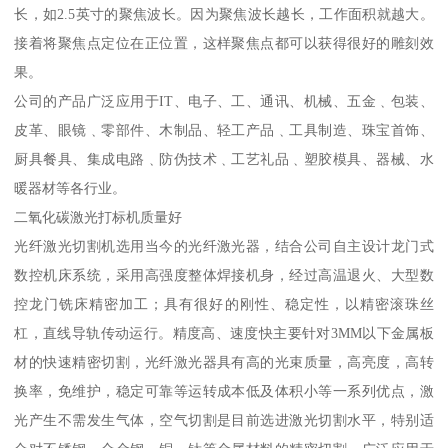
长，如2.5英寸的聚焦波长。因为聚焦波长越长，工作面积就越大。
接着将聚焦点定位在正位置，这样聚焦点都可以获得很好的雕刻效
果。
公司的产品广泛应用于IT、电子、工、通讯、机械、五金﹑包装、
皮革、眼镜﹑零部件、木制品、轻工产品﹑工具制造、珠宝首饰、
厨具餐具、集成电路﹑防伪技术﹑工艺礼品﹑塑胶模具、器械、水
暖器材等各行业。
二氧化碳激光打标机质量好
光纤激光切割机选用当今的光纤激光器，结合公司自主设计龙门式
数控机床系统，采用高强度整体焊接机身，经过高温退火、大型数
控龙门铣床精密加工；具有很好的刚性、稳定性，以精密滚珠丝
杠，直线导轨传动运行。精度高、速度快主要针对3MM以下金属板
材的快速精密切割，光纤激光器具有高的光束质量，高亮度，高转
换率，免维护，稳定可靠等运转成本低及体积小等一系列优点，激
光产生不需发生气体，空气切割是目前选进激光切割水平，特别适