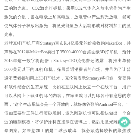
工的激光束。·CO2激光打标机：采用CO2气体充入放电管作为产生
激光的介质，当在电极上加高电压，放电管中产生辉光放电，就可
使气体分子释放出激光，将激光能量放大后就形成对材料加工的激
光束。
老牌3D打印机厂商Stratasys宣布以4亿美元的价格收购MakerBot，并
声称在2012年MakerBot卖出了35000-40000台桌面级3D打印机，预计
2013年这一数字将翻倍；StratasysCEO克伦普还透露，将推出单价
5000美元以下的3D打印机，拓展普通消费者的市场。并且为了让普
通消费者都能用上3D打印技术，克伦普表示Stratasys将打造一套硬件
和软件结合的生态系统，比如在互联网上设立一个在线平台，用户
可以从网上下载3D打印的内容，在家里就可以打印各种有意思的东
西，“这个生态系统会是一个开放的，就好像谷歌的Andriod平台。”
假如需要对工件进行喷砂雕刻，激光雕刻机也可以很快做出一个合
适的雕刻模板：将保护涂料直接涂在玻璃上，然后用激光雕刻机描
摹图案。如果您加工的是半球形玻璃，就必须选择较长的聚焦波