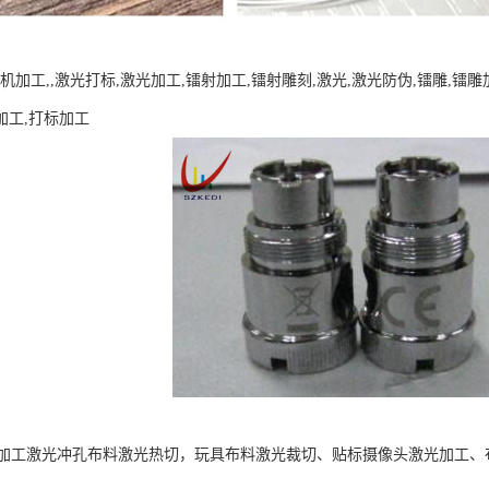
机加工,,激光打标,激光加工,镭射加工,镭射雕刻,激光,激光防伪,镭雕,镭
刻加工,打标加工
加工激光冲孔布料激光热切，玩具布料激光裁切、贴标摄像头激光加工、