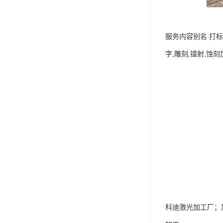
服务内容别名:打标
字,雕刻,镭射,蚀
科迪激光加工厂；