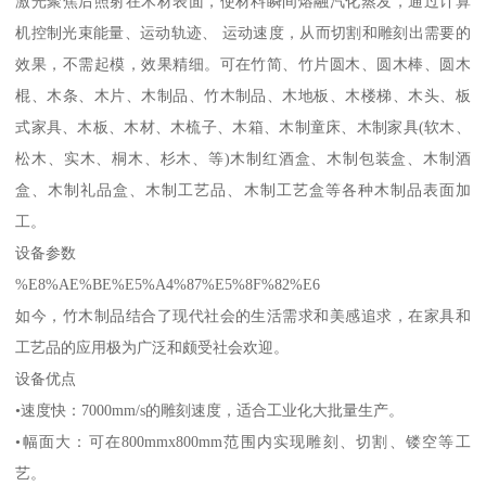
激光聚焦后照射在木材表面，使材料瞬间熔融汽化蒸发，通过计算
机控制光束能量、运动轨迹、 运动速度，从而切割和雕刻出需要的
效果，不需起模，效果精细。可在竹简、竹片圆木、圆木棒、圆木
棍、木条、木片、木制品、竹木制品、木地板、木楼梯、木头、板
式家具、木板、木材、木梳子、木箱、木制童床、木制家具(软木、
松木、实木、桐木、杉木、等)木制红酒盒、木制包装盒、木制酒
盒、木制礼品盒、木制工艺品、木制工艺盒等各种木制品表面加
工。
设备参数
%E8%AE%BE%E5%A4%87%E5%8F%82%E6
如今，竹木制品结合了现代社会的生活需求和美感追求，在家具和
工艺品的应用极为广泛和颇受社会欢迎。
设备优点
•速度快：7000mm/s的雕刻速度，适合工业化大批量生产。
•幅面大：可在800mmx800mm范围内实现雕刻、切割、镂空等工
艺。