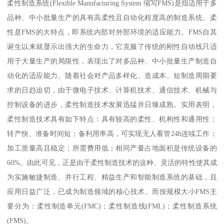
柔性制造系统(Flexible Manufacturing System 缩写FMS)是指适用于多
品种、中小批量生产的具有高柔性且自动化程度高的制造系统。柔
性是FMS的大特点，即系统内部对外部环境的适应能力。FMS自其
诞生以来就显示出强大的生命力，它克服了传统的刚性自动线只适
用于大量生产的局限性，表现出了对多品种、中小批量生产制造自
动化的适应能力。随着社会对产品多样化、造成本、短制造周期要
求的日趋迫切，由于微电子技术、计算机技术、通信技术、机械与
控制设备的进步，柔性制造技术发展迅猛并日臻成熟。实用表明，
柔性制造技术具有如下特点：具有较高的柔性、机构性和通用性；
转产快、准备时间短；备利用率高，可实现无人看管24h连续工作；
加工质量高且稳定；所需费用低；相同产量占地面积是传统设备的
60%。由此可见，正是由于柔性制造技术的这种、灵活的特性使其成
为实施敏捷制造、并行工程、精益生产和智能制造系统的基础，且
应用日益广泛，已成为制造领域的核心技术。而按规模大小FMS主
要分为：柔性制造单元(FMC)；柔性制造线(FML)；柔性制造系统
(FMS)。