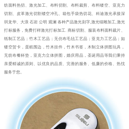
纺面料热切、激光加工、布料切割、布料裁剪、布料镂空、亚克力
切割、皮革激光切割镂空冲孔、箱包手袋热切花、科迪激光承接深
圳龙华、大浪 石岩 公明 观澜 各种产品激光刻字,激光镭雕加工,激光
打标服务，免费打样激光打标加工. 商标切割、服装布料面料裁片、
纸制工艺品；竹木工艺品；无仿布毛毡工艺品；亚克力工艺品；如
镂空贺卡，蛋糕围边，竹木挂件，竹木书签，木制立体拼图玩具，
无纺布餐杯垫，亚克力立体拼图，婚庆用品，圣诞用品等我们秉持
亲爱精诚的原则、以优良的品质、完善的服务、低廉的价格、热忱
服务于您。