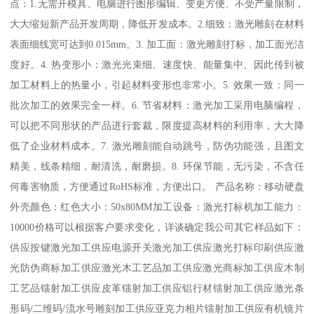
点：1.无需开模具、电脑进行图形编辑、变更方便、不受产量限制，
大大缩短新产品开发周期，降低开发成本。2.细致：激光雕刻在材料
表面细线宽可达到0.015mm。3. 加工面：激光雕刻打标，加工面光洁
度好。4. 热变形小：激光光束细、速度快、能量集中、因此传到被
加工材料上的热量小，引起材料变形也非常小。5. 效果一致：同一
批次加工的效果完全一样。6. 节省材料：激光加工采用电脑编程，
可以把不同形状的产品进行套裁，限度提高材料的利用率，大大降
低了企业材料成本。7. 激光雕刻能自动跳号，防伪功能强，且图文
精美，线条精细，耐清洗，耐磨损。8. 环保节能，无污染，不含任
何毒害物质，方便通过RoHS标准，方便出口。 产品名称：移动硬盘
外壳颜色：红色大小：50x80MM加工设备：激光打标机加工能力：
10000价格可以根据客户要求变化，详谈确定我公司其它样品如下：
供应按键激光加工供应电源开关激光加工供应激光打标印刷供应激
光防伪商标加工供应激光木工艺品加工供应激光商标加工供应木制
工艺品镭射加工供应皮革镭射加工供应铝行材镭射加工供应激光条
形码/二维码/流水号雕刻加工供应亚克力相片镭射加工供应有机镜片