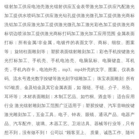
镭射加工供应电池壳激光镭射供应五金表带激光加工供应汽配激光
加工提供水喷码加工供应激光钻孔提供激光微孔加工提供激光商标
洗铝加工供应激光加工提供激光微孔加工激光彩色加工提供激光商
标切边喷涂加工提供激光商标打码加工激光加工应用范围 金属表面
打标：所有金属/非金属，电镀件的表面文字、商标、细纹、图案
等； 旋转柱面雕刻等； 塑胶表面镭射雕刻加工：彩色手机按键激光
光打标加工、手机壳、手机电池壳、电脑鼠标、电脑键盘、耳机
壳，手机内存卡，电池外壳， mp3、mp4外壳的文字、图案、仪表条
码、流水号透光数字按键等激光刻字镭雕加工； 珠宝表面雕刻: 所有
925银质、金及铂金及其它金属表面，如 颈链、手链、介子、吊坠、
耳环等； 木材表面雕刻：木制工艺品、如竹桐、酒盒等； 适合应用
行业 激光镭射雕刻加工范围广泛适用于：塑胶按键、汽车音晌按键
激光雕刻加工，五金工具、电子、钟表、眼镜、通讯产品、电器产
品、汽车配件、玻璃、木器工艺、卫浴洁具、器械等行业等，只有
想不到，没有做不到！ 公司以 “顾客至上、 质量、诚恳工作、随叫