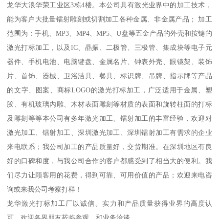
龙华大浪华荣工业区3栋4楼。本公司具有激光业界中的加工技术，
能为客户大批量镭射雕刻或切割加工各种金属、非金属产品； 加工
范围为：手机、MP3、MP4、MP5、U盘等五金产品的外壳和按键的
激光打标加工，以及IC、晶振、二极管、三极管、集成块等电子元
器件、手机电池、电脑键盘、金属名片、钟表外壳、眼镜架、装饰
片、首饰、器械、卫浴洁具、餐具、标识牌、吊牌、指示牌等产品
的文字、图案、商标LOGO的激光打标加工，广泛适用于金属、塑
胶、有机玻璃内雕、木材表面雕刻等材质的表面和旋转柱面的打标
及雕刻等等本公司有多年激光加工、镭射加工的丰富经验，欢迎对
激光加工、镭射加工、深圳激光加工、深圳镭射加工有需求的企业
来电联系；我公司加工的产品质量好，交货期准。在深圳地区有良
好的口碑和度，与我公司合作的客户都感受到了相当大的便利。我
们尽力让顾客用的花费，得到可靠、可用价值的产品；欢迎来电咨
询或来我公司考察打样！
龙华激光打标加工厂以诚信、实力和产品质量获得业界的高度认
可。欢迎各界朋友莅临参观、和业务洽谈