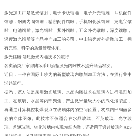
激光加工厂是激光镭射，电子卡板镭雕，电子外壳镭雕，耳机配件
镭雕，钢圈内圈镭雕，精密配件镭雕，手机钢化膜镭雕，充电宝镭
雕，电池镭雕，激光镭雕，紫外镭雕，五金外壳镭雕，深度镭雕，
深度激光镭雕等产品生产加工的公司，中山铝壳紫外镭雕加工，拥
有完整、科学的质量管理体系。
激光镭雕:酒瓶激光内雕技术的流行
各类酒类厂家都陆续采用酒瓶激光内雕技术提升酒品档次。
近日，一种在国际上较为的新型玻璃内雕刻加工方法，在酒行业中
渐趋流行。
据悉，该方法是采用激光玻璃、水晶内雕技术在玻璃内进行雕刻加
工。在玻璃、水晶等内部聚焦，产生微米量级大小的汽化爆裂点，
再通过计算机控制爆裂点在玻璃体内的空间位置，构成内部绚丽多
姿的立体图像。此技术不仅适合在水晶玻璃、石英玻璃、光学玻
璃、普通玻璃、钢化玻璃内实现精细内雕，还适用于透过玻璃的ABS
树脂打标，以及玻璃表面上的硅膜切割灯领域。