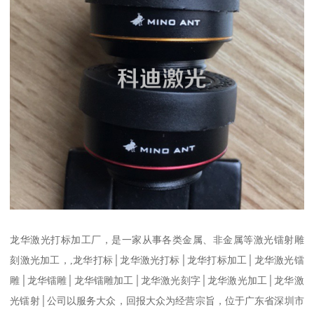
龙华激光打标加工厂，是一家从事各类金属、非金属等激光镭射雕
刻激光加工，,龙华打标│龙华激光打标│龙华打标加工│龙华激光镭
雕│龙华镭雕│龙华镭雕加工│龙华激光刻字│龙华激光加工│龙华激
光镭射│公司以服务大众，回报大众为经营宗旨，位于广东省深圳市