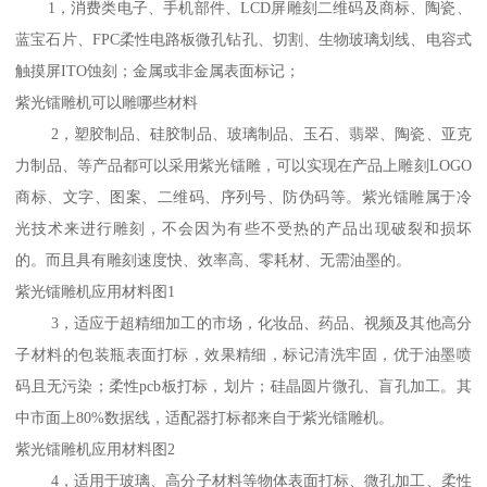
1，消费类电子、手机部件、LCD屏雕刻二维码及商标、陶瓷、
蓝宝石片、FPC柔性电路板微孔钻孔、切割、生物玻璃划线、电容式
触摸屏ITO蚀刻；金属或非金属表面标记；
紫光镭雕机可以雕哪些材料
2，塑胶制品、硅胶制品、玻璃制品、玉石、翡翠、陶瓷、亚克
力制品、等产品都可以采用紫光镭雕，可以实现在产品上雕刻LOGO
商标、文字、图案、二维码、序列号、防伪码等。紫光镭雕属于冷
光技术来进行雕刻，不会因为有些不受热的产品出现破裂和损坏
的。而且具有雕刻速度快、效率高、零耗材、无需油墨的。
紫光镭雕机应用材料图1
3，适应于超精细加工的市场，化妆品、药品、视频及其他高分
子材料的包装瓶表面打标，效果精细，标记清洗牢固，优于油墨喷
码且无污染；柔性pcb板打标，划片；硅晶圆片微孔、盲孔加工。其
中市面上80%数据线，适配器打标都来自于紫光镭雕机。
紫光镭雕机应用材料图2
4，适用于玻璃、高分子材料等物体表面打标、微孔加工、柔性