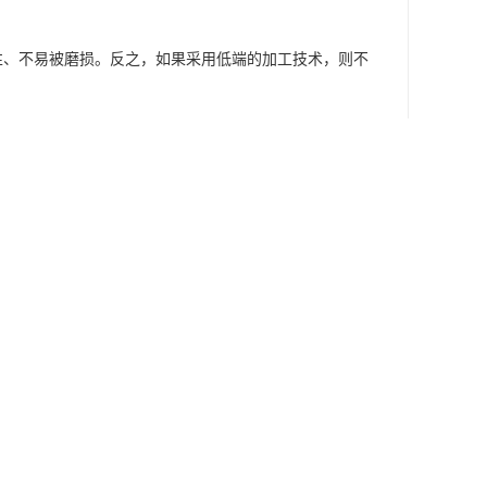
性、不易被磨损。反之，如果采用低端的加工技术，则不
激光打标机本身的清洁。
精度均达到组合的产品，全中文的界面显示，支持打印
易用，无耗材、折旧成本低长期运行无故障，免维护，能充