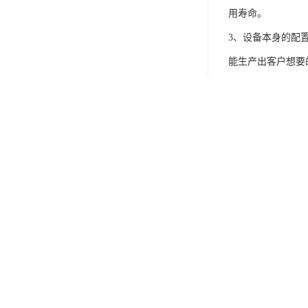
用寿命。
3、设备本身的配
能生产出客户想要
4、加工的环境：
光纤激光打标机是
机、扫描仪，兼容
分满足工业化连续