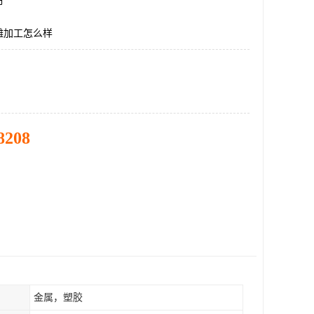
市
雕加工怎么样
8208
金属，塑胶