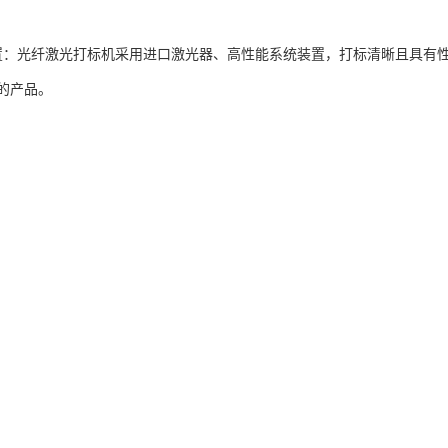
置：光纤激光打标机采用进口激光器、高性能系统装置，打标清晰且具有
的产品。
客户在利用激光镭雕机工作时，要保持周围环境的干净、整齐，以及光纤
新光、机、电一体化技术和设计方案的高科技产品，是一款外观、性能、
TIF国际标准字库及BMP，JPG文件，不仅操作简单，字体规范，好学
工作需求。