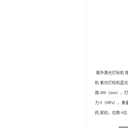
紫外激光打标机 
机 紫光打标机蓝光冷
围:400（mm）
力:0（MPa），重
药,家纺，位数:6